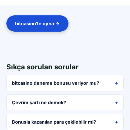
bitcasino'te oyna →
Sıkça sorulan sorular
bitcasino deneme bonusu veriyor mu?
Çevrim şartı ne demek?
Bonusla kazanılan para çekilebilir mi?