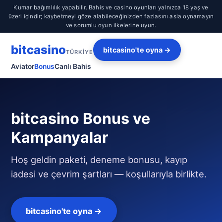
Kumar bağımlılık yapabilir. Bahis ve casino oyunları yalnızca 18 yaş ve
üzeri içindir; kaybetmeyi göze alabileceğinizden fazlasını asla oynamayın
ve sorumlu oyun ilkelerine uyun.
bitcasino
bitcasino'te oyna →
TÜRKIYE
Aviator
Bonus
Canlı Bahis
bitcasino Bonus ve
Kampanyalar
Hoş geldin paketi, deneme bonusu, kayıp
iadesi ve çevrim şartları — koşullarıyla birlikte.
bitcasino'te oyna →