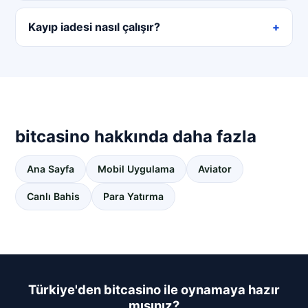
Kayıp iadesi nasıl çalışır?
bitcasino hakkında daha fazla
Ana Sayfa
Mobil Uygulama
Aviator
Canlı Bahis
Para Yatırma
Türkiye'den bitcasino ile oynamaya hazır
mısınız?