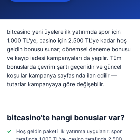
bitcasino yeni üyelere ilk yatırımda spor için
1.000 TL'ye, casino için 2.500 TL'ye kadar hoş
geldin bonusu sunar; dönemsel deneme bonusu
ve kayıp iadesi kampanyaları da yapılır. Tüm
bonuslarda çevrim şartı geçerlidir ve güncel
koşullar kampanya sayfasında ilan edilir —
tutarlar kampanyaya göre değişebilir.
bitcasino'te hangi bonuslar var?
Hoş geldin paketi ilk yatırıma uygulanır: spor
tarafında 1.000 TL'ye, casino tarafında 2.500