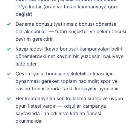
TL'ye kadar (oran ve tavan kampanyaya göre
değişir)
Deneme bonusu (yatırımsız bonus) dönemsel
olarak sunulur — tutarı küçüktür ve çekim öncesi
çevrim gerektirir
Kayıp iadesi (kayıp bonusu) kampanyaları belirli
dönemlerdeki net kaybın bir yüzdesini bakiyeye
iade eder
Çevrim şartı, bonusun çekilebilir olması için
oynanması gereken toplam hacimdir; spor ve
casino bonuslarında farklı katsayılar uygulanır
Her kampanyanın son kullanma süresi ve uygun
oyun listesi vardır — koşullar kampanya
sayfasında ilan edilir ve katılım öncesi
okunmalıdır