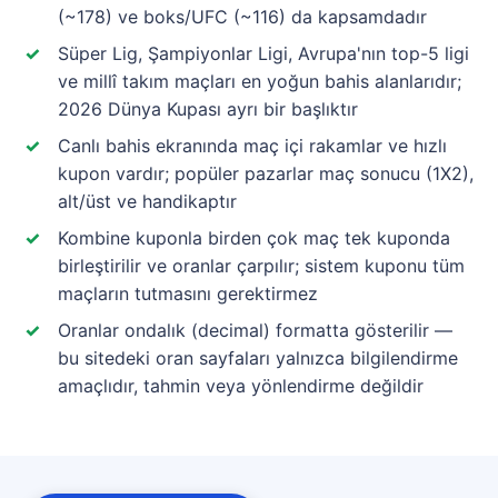
(~178) ve boks/UFC (~116) da kapsamdadır
Süper Lig, Şampiyonlar Ligi, Avrupa'nın top-5 ligi
ve millî takım maçları en yoğun bahis alanlarıdır;
2026 Dünya Kupası ayrı bir başlıktır
Canlı bahis ekranında maç içi rakamlar ve hızlı
kupon vardır; popüler pazarlar maç sonucu (1X2),
alt/üst ve handikaptır
Kombine kuponla birden çok maç tek kuponda
birleştirilir ve oranlar çarpılır; sistem kuponu tüm
maçların tutmasını gerektirmez
Oranlar ondalık (decimal) formatta gösterilir —
bu sitedeki oran sayfaları yalnızca bilgilendirme
amaçlıdır, tahmin veya yönlendirme değildir