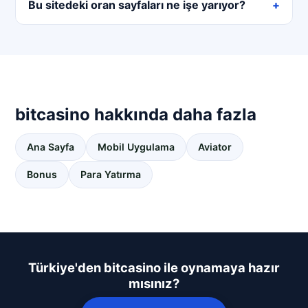
Bu sitedeki oran sayfaları ne işe yarıyor?
bitcasino hakkında daha fazla
Ana Sayfa
Mobil Uygulama
Aviator
Bonus
Para Yatırma
Türkiye'den bitcasino ile oynamaya hazır
mısınız?