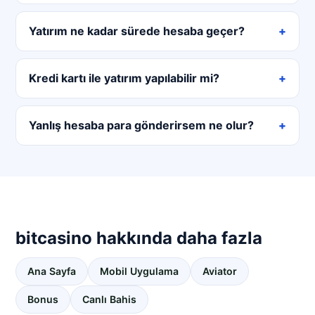
Yatırım ne kadar sürede hesaba geçer?
Kredi kartı ile yatırım yapılabilir mi?
Yanlış hesaba para gönderirsem ne olur?
bitcasino hakkında daha fazla
Ana Sayfa
Mobil Uygulama
Aviator
Bonus
Canlı Bahis