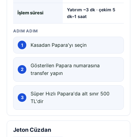
Yatırım ~3 dk · çekim 5
İşlem süresi
dk–1 saat
ADIM ADIM
Kasadan Papara'yı seçin
Gösterilen Papara numarasına
transfer yapın
Süper Hızlı Papara'da alt sınır 500
TL'dir
Jeton Cüzdan