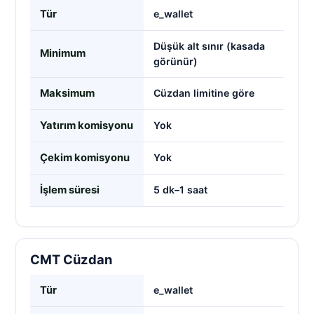
Tür
e_wallet
Düşük alt sınır (kasada
Minimum
görünür)
Maksimum
Cüzdan limitine göre
Yatırım komisyonu
Yok
Çekim komisyonu
Yok
İşlem süresi
5 dk–1 saat
CMT Cüzdan
Tür
e_wallet