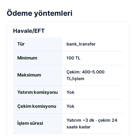
Ödeme yöntemleri
Havale/EFT
Tür
bank_transfer
Minimum
100 TL
Çekim: 400–5.000
Maksimum
TL/işlem
Yatırım komisyonu
Yok
Çekim komisyonu
Yok
Yatırım ~3 dk · çekim 24
İşlem süresi
saate kadar