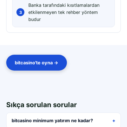
Banka tarafındaki kısıtlamalardan
etkilenmeyen tek rehber yöntem
budur
bitcasino'te oyna →
Sıkça sorulan sorular
bitcasino minimum yatırım ne kadar?