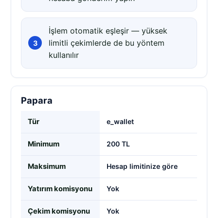
İşlem otomatik eşleşir — yüksek
limitli çekimlerde de bu yöntem
kullanılır
Papara
Tür
e_wallet
Minimum
200 TL
Maksimum
Hesap limitinize göre
Yatırım komisyonu
Yok
Çekim komisyonu
Yok